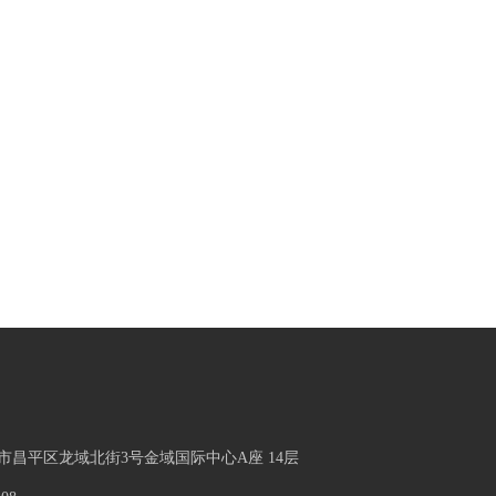
市昌平区龙域北街3号金域国际中心A座 14层